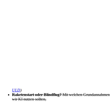
ULD
)
Raketenstart oder Blindflug?
Mit welchen Grundannahmen
wir KI nutzen sollten,